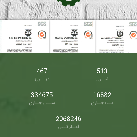
467
513
امــروز
دیـــروز
334675
16882
مــاه جــاری
ســـال جــاری
2068246
آمــار کــلی