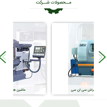
مــحصولات شــرکت
ماشین های
فرز سی ان سی