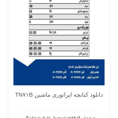
دانلود کتابچه اپراتوری ماشین TN۷۱B