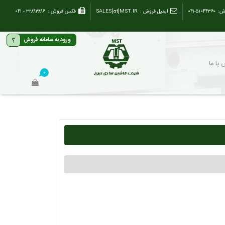
ش:
۰۴۱-۵۱۰۴۴۳۶۰
ایمیل فروش :
SALES[at]MST.IR
فکس فروش :
۳۲۸۹۳۸۹۶ - ۰۴۱
؟
ورود به سامانه فروش
با ما
۰